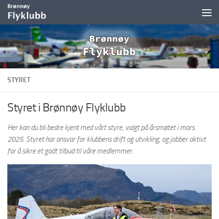
Skip to content
STYRET
Styret i Brønnøy Flyklubb
Her kan du bli bedre kjent med vårt styre, valgt på årsmøtet i mars
2025. Styret har ansvar for klubbens drift og utvikling, og jobber aktivt
for å sikre et godt tilbud til våre medlemmer.