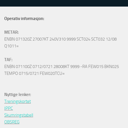
Operativ informasjon:
METAR:
ENBN 071320Z 27007KT 240V310 9999 SCT024 SCT032 12/08
Q1011=
TAF:
ENBN 071100Z 0712/0721 28008KT 9999 -RA FEW015 BKN025
TEMPO 0715/0721 FEW020TCU=
Nyttige lenker:
Treningskortet
IPPC
Skumringstabell
OBSREG