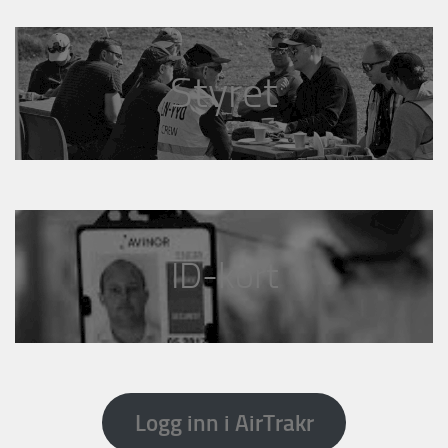
Styret
ID-kort
Logg inn i AirTrakr