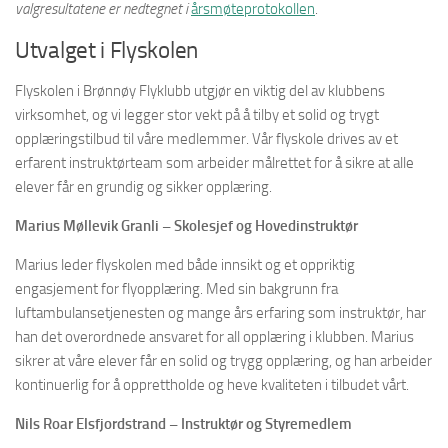
valgresultatene er nedtegnet i
årsmøteprotokollen
.
Utvalget i Flyskolen
Flyskolen i Brønnøy Flyklubb utgjør en viktig del av klubbens
virksomhet, og vi legger stor vekt på å tilby et solid og trygt
opplæringstilbud til våre medlemmer. Vår flyskole drives av et
erfarent instruktørteam som arbeider målrettet for å sikre at alle
elever får en grundig og sikker opplæring.
Marius Møllevik Granli – Skolesjef og Hovedinstruktør
Marius leder flyskolen med både innsikt og et oppriktig
engasjement for flyopplæring. Med sin bakgrunn fra
luftambulansetjenesten og mange års erfaring som instruktør, har
han det overordnede ansvaret for all opplæring i klubben. Marius
sikrer at våre elever får en solid og trygg opplæring, og han arbeider
kontinuerlig for å opprettholde og heve kvaliteten i tilbudet vårt.
Nils Roar Elsfjordstrand – Instruktør og Styremedlem