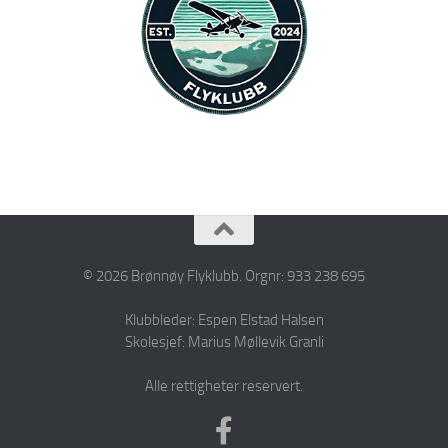
© 2026 Brønnøy Flyklubb. Orgnr: 933 238 695
Klubbleder: Espen Elstad Halsen
Skolesjef: Marius Møllevik Granli
Alle rettigheter reservert.