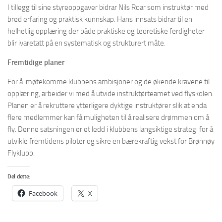
I tillegg til sine styreoppgaver bidrar Nils Roar som instruktør med
bred erfaring og praktisk kunnskap. Hans innsats bidrar til en
helhetlig opplæring der både praktiske og teoretiske ferdigheter
blir ivaretatt på en systematisk og strukturert måte.
Fremtidige planer
For å imøtekomme klubbens ambisjoner og de økende kravene til
opplæring, arbeider vi med å utvide instruktørteamet ved flyskolen.
Planen er å rekruttere ytterligere dyktige instruktører slik at enda
flere medlemmer kan få muligheten til å realisere drømmen om å
fly. Denne satsningen er et ledd i klubbens langsiktige strategi for å
utvikle fremtidens piloter og sikre en bærekraftig vekst for Brønnøy
Flyklubb.
Del dette:
Facebook
X